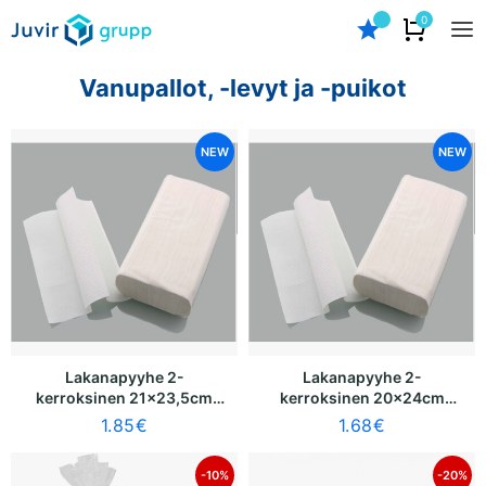
0
Vanupallot, -levyt ja -puikot
NEW
NEW
Lakanapyyhe 2-
Lakanapyyhe 2-
kerroksinen 21x23,5cm
kerroksinen 20x24cm
(vakio 200 z) 1 kpl.
(vakio 150 z) 1 kpl.
1.85
€
1.68
€
-10%
-20%