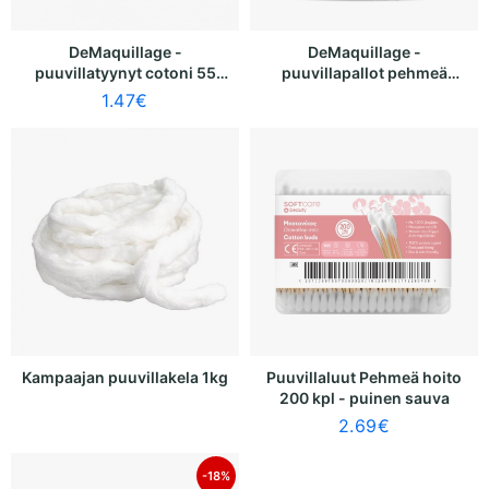
DeMaquillage -
DeMaquillage -
puuvillatyynyt cotoni 55
puuvillapallot pehmeä
mm (70 kpl)
hoito valkoinen (50 kpl)
1.47
€
Kampaajan puuvillakela 1kg
Puuvillaluut Pehmeä hoito
200 kpl - puinen sauva
2.69
€
-18%